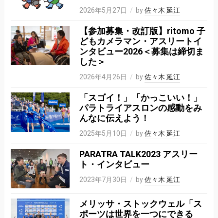
2026年5月27日
by
佐々木 延江
【参加募集・改訂版】ritomo 子
どもカメラマン・アスリートイ
ンタビュー2026＜募集は締切ま
した＞
2026年4月26日
by
佐々木 延江
「スゴイ！」「かっこいい！」
パラトライアスロンの感動をみ
んなに伝えよう！
2025年5月10日
by
佐々木 延江
PARATRA TALK2023 アスリー
ト・インタビュー
2023年7月30日
by
佐々木 延江
メリッサ・ストックウェル「ス
ポーツは世界を一つにできる