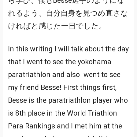
ら学び、僕もBesse選手のようにな
れるよう、自分自身を見つめ直さな
ければと感じた一日でした。
In this writing I will talk about the day
that I went to see the yokohama
paratriathlon and also went to see
my friend Besse! First things first,
Besse is the paratriathlon player who
is 8th place in the World Triathlon
Para Rankings and I met him at the